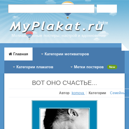
Войти
Мотивационные постеры, настрой и вдохновение
Главная
Категории мотиваторов
Категории плакатов
Метки постеров
New
ВОТ ОНО СЧАСТЬЕ...
Автор
komova
Категории
Семейные 