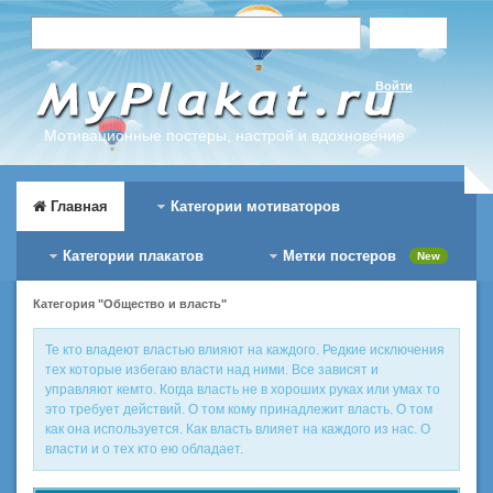
Войти
Мотивационные постеры, настрой и вдохновение
Главная
Категории мотиваторов
Категории плакатов
Метки постеров
New
Категория "Общество и власть"
Те кто владеют властью влияют на каждого. Редкие исключения
тех которые избегаю власти над ними. Все зависят и
управляют кемто. Когда власть не в хороших руках или умах то
это требует действий. О том кому принадлежит власть. О том
как она используется. Как власть влияет на каждого из нас. О
власти и о тех кто ею обладает.