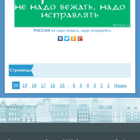
РОССИЯ
не надо бежать, надо исправлять
Страницы
20
19
18
17
16
15
...
6
5
4
3
2
1
Назад