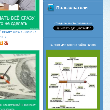
Пользователи
Следите за обновлениями
Ё СРАЗУ
значит ничего не
лать
Виджет для вашего сайта / блога