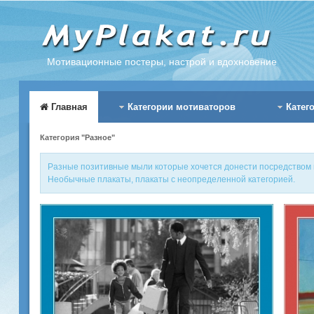
Мотивационные постеры, настрой и вдохновение
Главная
Категории мотиваторов
Катег
Категория "Разное"
Разные позитивные мыли которые хочется донести посредством пла
Необычные плакаты, плакаты с неопределенной категорией.