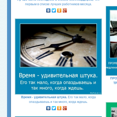
первым в списке лучших работников месяца.
ПРО
Т
Время - удивительная штука.
Его так мало, когда
опаздываешь и так много, когда ждешь.