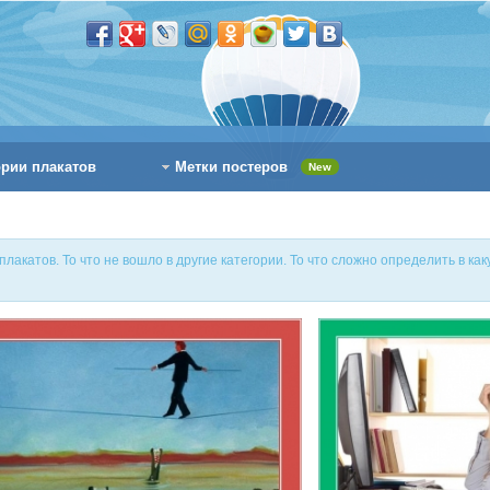
ории плакатов
Метки постеров
New
катов. То что не вошло в другие категории. То что сложно определить в как