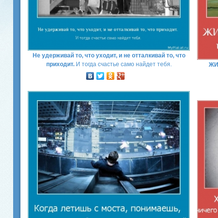
Не удерживай то, что уходит, и не отталкивай то, что
приходит.
И тогда счастье само найдет тебя.
ЖИ