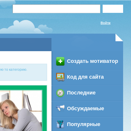
Войти
Создать мотиватор
ую то категорию.
Код для сайта
Последние
Обсуждаемые
Популярные