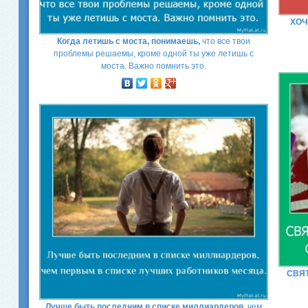
ХОЧ
Когда летишь с моста, понимаешь,
что все твои
проблемы решаемы, кроме одной ты уже летишь с
моста. Важно помнить это.
СВЯ
Лучше быть последним в списке миллиардеров,
чем