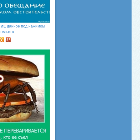
НИЕ
данное под нажимом
тельств