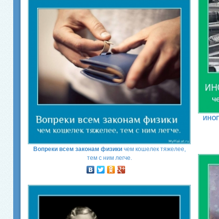
ИНО
Вопреки всем законам физики
чем кошелек тяжелее,
тем с ним легче.