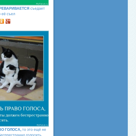
ЕРЕВАРИВАЕТСЯ
съедает
о её съел
ВО ГОЛОСА,
то это ещё не
беспрестранно голосить.