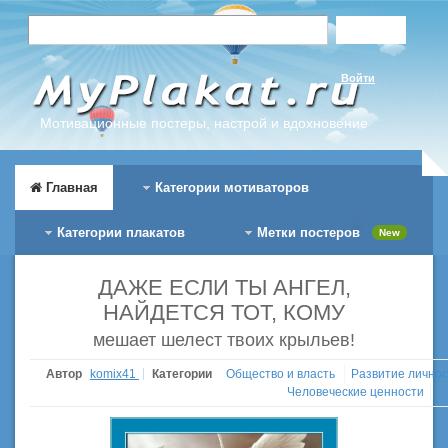
Войти
Мотивационные постеры, настрой и вдохновение
Главная
Категории мотиваторов
Категории плакатов
Метки постеров
New
ДАЖЕ ЕСЛИ ТЫ АНГЕЛ,
НАЙДЕТСЯ ТОТ, КОМУ
мешает шелест твоих крыльев!
Автор
komix41
Категории
Общество и власть
Развитие лично
Человеческие ценности