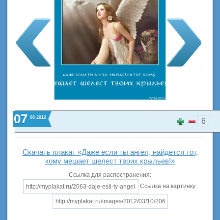
07
08
2012
6
Скачать плакат «Даже если ты ангел, найдется тот,
кому мешает шелест твоих крыльев!»
Ссылка для распостранения:
Ссылка на картинку: