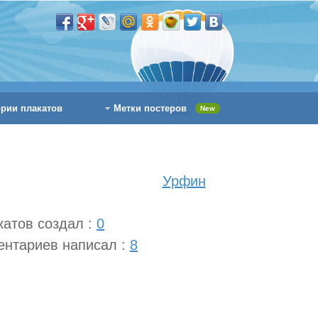
ории плакатов
Метки постеров
New
Урфин
катов создал :
0
ентариев написал :
8