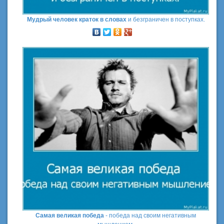
Мудрый человек краток в словах
и безграничен в поступках.
Самая великая победа
- победа над своим негативным