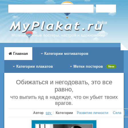
Войти
Мотивационные постеры, настрой и вдохновение
Главная
Категории мотиваторов
Категории плакатов
Метки постеров
New
Обижаться и негодовать, это все
равно,
что выпить яд в надежде, что он убьет твоих
врагов.
Автор
ozy
Категории
Развитие личности
Сила
Д