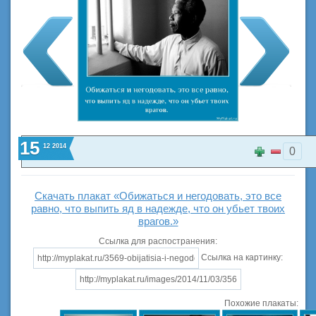
15
12
2014
0
Скачать плакат «Обижаться и негодовать, это все
равно, что выпить яд в надежде, что он убьет твоих
врагов.»
Ссылка для распостранения:
Ссылка на картинку:
Похожие плакаты: