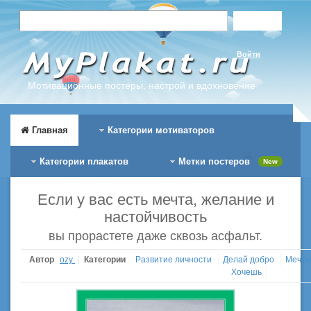
Войти
Мотивационные постеры, настрой и вдохновение
Главная
Категории мотиваторов
Категории плакатов
Метки постеров
New
Если у вас есть мечта, желание и
настойчивость
вы прорастете даже сквозь асфальт.
Автор
ozy
Категории
Развитие личности
Делай добро
Мечты
Хочешь