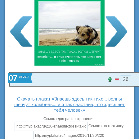
07
08
2012
26
Скачать плакат «Знаешь здесь так тихо... волны
шепчут колыбель... и я так счастлив, что здесь нет
тебя человек»
Ссылка для распостранения:
Ссылка на картинку: