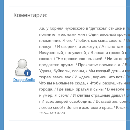
Коментарии:
Ха, у Корнея чуковского в "детском" стишке и 
помните, меж нами жил / Один весёлый крокоди
племянник. Я его / Любил, как сына своего. / О
плясун, / И озорник, и хохотун, / А ныне там пе
Измученный, полуживой, / В лохани грязной он
сказал: / "Не проклинаю палачей, / Ни их цепей
предатели друзья, / Проклятье посылаю я. / Вы 
Удавы, буйволы, слоны, / Мы каждый день и ка
тюрем звали вас / И ждали, верили, что вот / 
DragonSmile
Что вы нахлынете сюда, / Чтобы разрушить нав
города, / Где ваши братья и сыны / В неволе жи
и умер. Я стоял / И клятвы страшные давал /
/ И всех зверей освободить. / Вставай же, сонн
логово своё! / Вонзи в жестокого врага / Клыки, 
13 Dec 2011 04:09