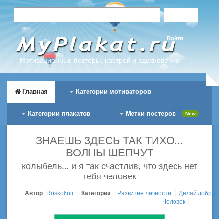
Войти
Мотивационные постеры, настрой и вдохновение
Главная
Категории мотиваторов
Категории плакатов
Метки постеров
New
ЗНАЕШЬ ЗДЕСЬ ТАК ТИХО...
ВОЛНЫ ШЕПЧУТ
колыбель... и я так счастлив, что здесь нет
тебя человек
Автор
Rosko6nii
Категории
Развитие личности
Делай добро
Человек