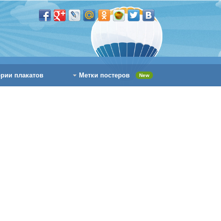
ории плакатов
Метки постеров
New