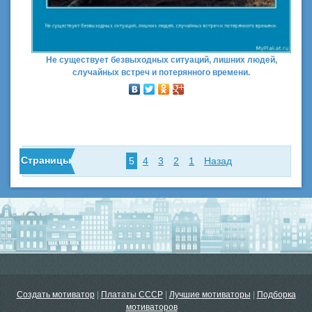
Не существует безвыходных ситуаций, лишних людей,
случайных встреч и потерянного времени.
Страницы
5
4
3
2
1
Назад
Создать мотиватор
|
Плататы СССР
|
Лучшие мотиваторы
|
Подборка
мотиваторов