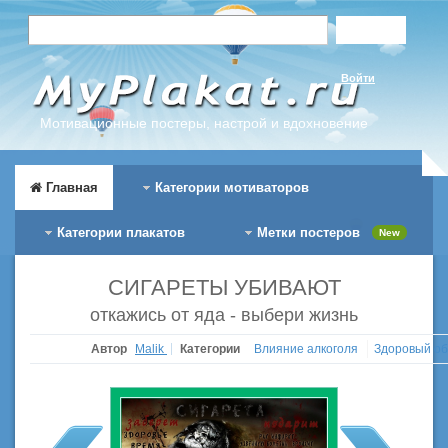
Войти
Мотивационные постеры, настрой и вдохновение
Главная
Категории мотиваторов
Категории плакатов
Метки постеров
New
СИГАРЕТЫ УБИВАЮТ
откажись от яда - выбери жизнь
Автор
Malik
Категории
Влияние алкоголя
Здоровый о