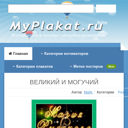
Войти
Мотивационные постеры, настрой и вдохновение
Главная
Категории мотиваторов
Категории плакатов
Метки постеров
New
ВЕЛИКИЙ И МОГУЧИЙ
Автор
Malik
Категории
Разно