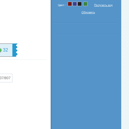
Цвет :
Получить код
Обновить
32