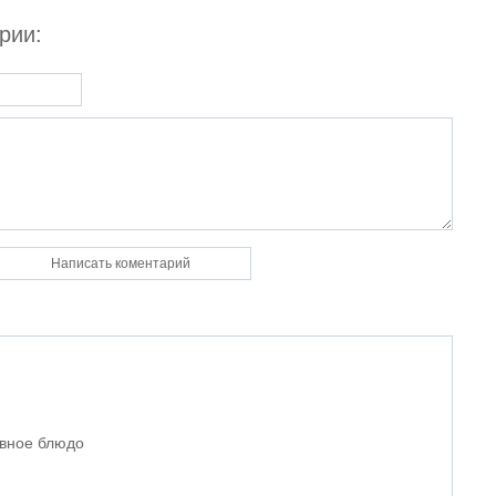
рии:
авное блюдо