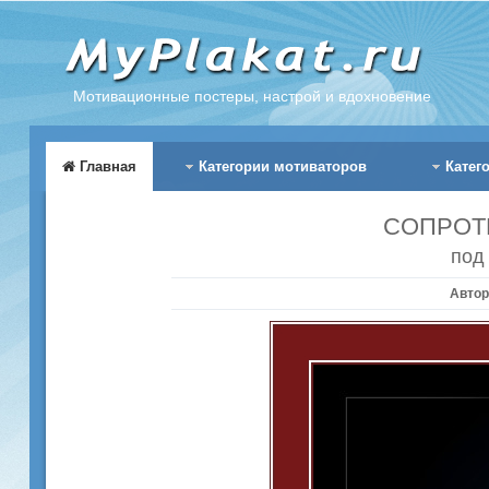
Мотивационные постеры, настрой и вдохновение
Главная
Категории мотиваторов
Катег
СОПРОТ
под
Автор