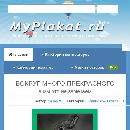
Войти
Мотивационные постеры, настрой и вдохновение
Главная
Категории мотиваторов
Категории плакатов
Метки постеров
New
ВОКРУГ МНОГО ПРЕКРАСНОГО
а мы это не замечаем
Автор
vasea20
Категории
Мечты сбываются
Спа