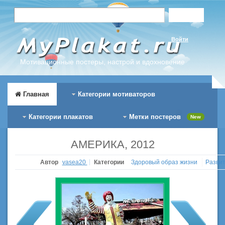
Войти
Мотивационные постеры, настрой и вдохновение
Главная
Категории мотиваторов
Категории плакатов
Метки постеров
New
АМЕРИКА, 2012
Автор
vasea20
Категории
Здоровый образ жизни
Разви