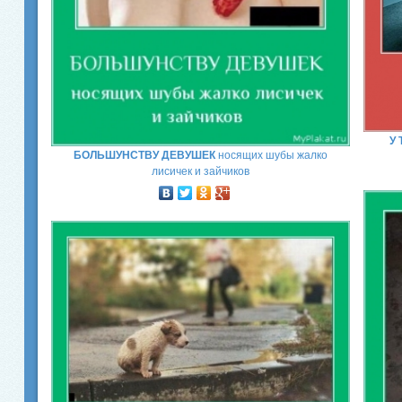
У
БОЛЬШУНСТВУ ДЕВУШЕК
носящих шубы жалко
лисичек и зайчиков