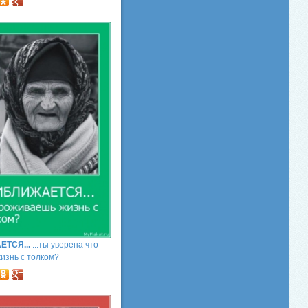
ТСЯ...
...ты уверена что
изнь с толком?