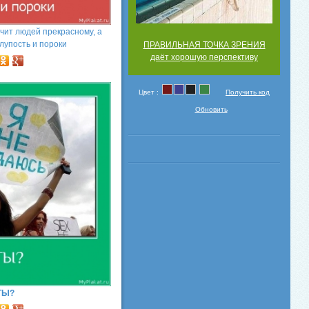
чит людей прекрасному, а
лупость и пороки
ПРАВИЛЬНАЯ ТОЧКА ЗРЕНИЯ
даёт хорошую перспективу
Цвет :
Получить код
Обновить
ТЫ?