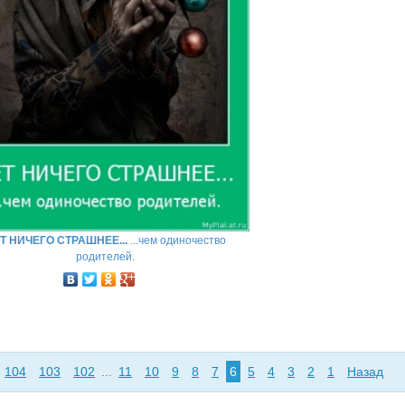
Т НИЧЕГО СТРАШНЕЕ...
...чем одиночество
родителей.
104
103
102
...
11
10
9
8
7
6
5
4
3
2
1
Назад