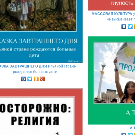
МАССОВАЯ КУЛЬТУРА
у
не высмеивает г
АЗКА ЗАВТРАШНЕГО ДНЯ
в пьяной стране
рождаются больные дети
А 