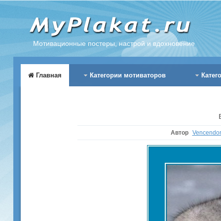
Мотивационные постеры, настрой и вдохновение
Главная
Категории мотиваторов
Катег
Автор
Vencendo