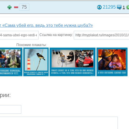
75
21295
1
т «Сама убей его. ведь это тебе нужна шуба?»
Ссылка на картинку:
Похожие плакаты:
рии: