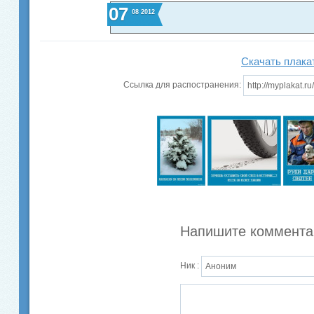
07
08
2012
Скачать плака
Ссылка для распостранения:
Напишите коммента
Ник :