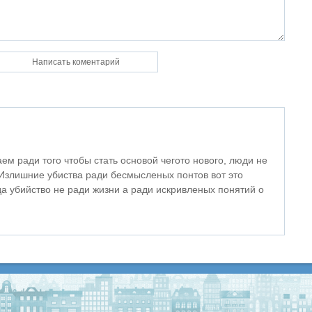
ем ради того чтобы стать основой чегото нового, люди не
Излишние убиства ради бесмысленых понтов вот это
да убийство не ради жизни а ради искривленых понятий о