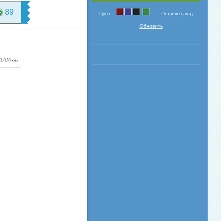
89
Цвет :
Получить код
Обновить