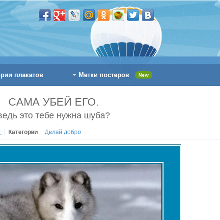
ории плакатов
Метки постеров
New
САМА УБЕЙ ЕГО.
ведь это тебе нужна шуба?
r
Категории
Делай добро