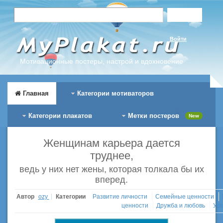
Войти
Мотивационные постеры, настрой и вдохновение
Главная
Категории мотиваторов
Категории плакатов
Метки постеров
New
Женщинам карьера дается
труднее,
ведь у них нет жены, которая толкала бы их
вперед.
Автор
ozy
Категории
Развитие личности
Семейные ценности
ценности
Дружба и любовь
Усп