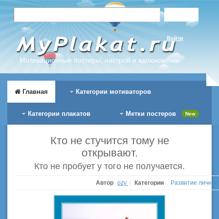
Войти
Мотивационные постеры, настрой и вдохновение
Главная
Категории мотиваторов
Категории плакатов
Метки постеров
New
Кто не стучится тому не
открывают.
Кто не пробует у того не получается.
Автор
ozy
Категории
Развитие лично