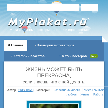
Войти
Мотивационные постеры, настрой и вдохновение
Главная
Категории мотиваторов
Категории плакатов
Метки постеров
New
ЖИЗНЬ МОЖЕТ БЫТЬ
ПРЕКРАСНА,
если знаешь, что с ней делать.
Автор
CRIS TINA
Категории
Развитие личности
Мечты сбываютс
любовь
Жизнь
Работа