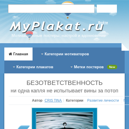
Войти
Мотивационные постеры, настрой и вдохновение
Главная
Категории мотиваторов
Категории плакатов
Метки постеров
New
БЕЗОТВЕТСТВЕННОСТЬ
ни одна капля не испытывает вины за потоп
Автор
CRIS TINA
Категории
Развитие личности
Пр