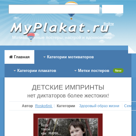
Войти
Мотивационные постеры, настрой и вдохновение
Главная
Категории мотиваторов
Категории плакатов
Метки постеров
New
ДЕТСКИЕ ИМПРИНТЫ
нет диктаторов более жестоких!
Автор
Rosko6nii
Категории
Здоровый образ жизни
Семей