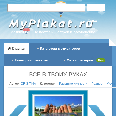
Войти
Мотивационные постеры, настрой и вдохновение
Главная
Категории мотиваторов
Категории плакатов
Метки постеров
New
ВСЁ В ТВОИХ РУКАХ
Автор
CRIS TINA
Категории
Развитие личности
Разное
Мечты