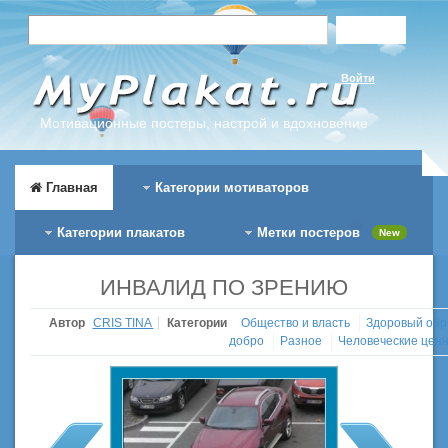
Войти
Мотивационные постеры, настрой и вдохновение
Главная
Категории мотиваторов
Категории плакатов
Метки постеров
New
ИНВАЛИД ПО ЗРЕНИЮ
Автор
CRIS TINA
Категории
Общество и власть
Здоровый обр
добро
Разное
Человеческие цен