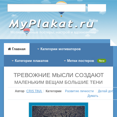
Войти
Мотивационные постеры, настрой и вдохновение
Главная
Категории мотиваторов
Категории плакатов
Метки постеров
New
ТРЕВОЖНИЕ МЫСЛИ СОЗДАЮТ
МАЛЕНЬКИМ ВЕЩАМ БОЛЬШИЕ ТЕНИ
Автор
CRIS TINA
Категории
Развитие личности
Делай добр
Думать