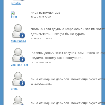
prostrel
лица вырожденцев
Sirin
12 Apr 2011 04:07
знали-бы эти дауны с ксерокопией что им хотят
дать выжить - никогда бы не курили
27 May 2011 23:38
duburlan13
папины деньги жжет сосунок. сам ничего не за
видимо. потому так и поступает...
15 Jul 2011 06:27
vse_kak_est
лица отнюдь не дебилов. может еще очухаются
31 Aug 2011 17:51
arina
лица отнюдь не дебилов. может еще очухаются