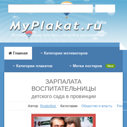
Войти
Мотивационные постеры, настрой и вдохновение
Главная
Категории мотиваторов
Категории плакатов
Метки постеров
New
ЗАРПАЛАТА
ВОСПИТАТЕЛЬНИЦЫ
детского сада в провинции
Автор
Rosko6nii
Категории
Общество и власть
Разви