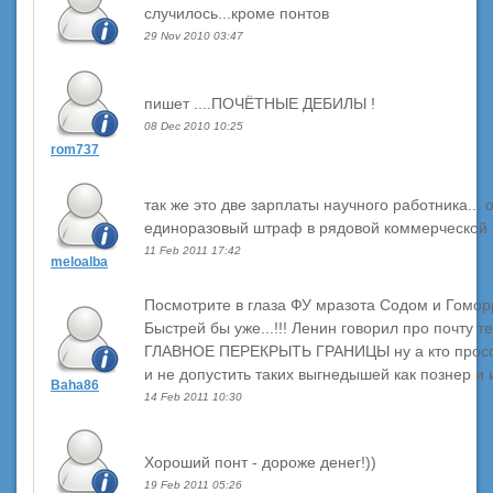
случилось...кроме понтов
29 Nov 2010 03:47
пишет ....ПОЧЁТНЫЕ ДЕБИЛЫ !
08 Dec 2010 10:25
rom737
так же это две зарплаты научного работника... 
единоразовый штраф в рядовой коммерческой с
11 Feb 2011 17:42
meloalba
Посмотрите в глаза ФУ мразота Содом и Гоморр
Быстрей бы уже...!!! Ленин говорил про почту т
ГЛАВНОЕ ПЕРЕКРЫТЬ ГРАНИЦЫ ну а кто просоч
и не допустить таких выгнедышей как познер и иже
Baha86
14 Feb 2011 10:30
Хороший понт - дороже денег!))
19 Feb 2011 05:26