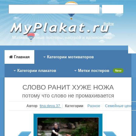
Войти
Мотивационные постеры, настрой и вдохновение
Главная
Категории мотиваторов
Категории плакатов
Метки постеров
New
СЛОВО РАНИТ ХУЖЕ НОЖА
потому что слово не промахивается
Автор
tina.deva.37
Категории
Разное
Семейные ценно