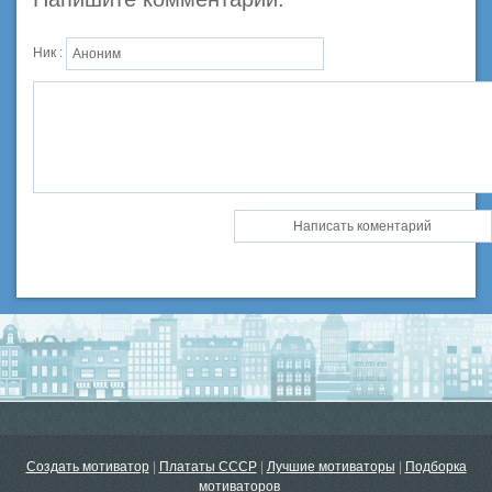
Ник :
Создать мотиватор
|
Плататы СССР
|
Лучшие мотиваторы
|
Подборка
мотиваторов