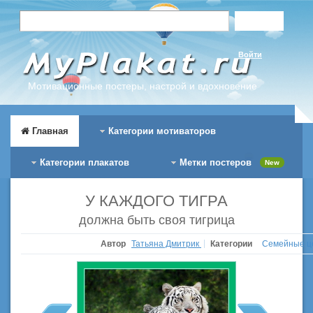
Войти
Мотивационные постеры, настрой и вдохновение
Главная
Категории мотиваторов
Категории плакатов
Метки постеров
New
У КАЖДОГО ТИГРА
должна быть своя тигрица
Автор
Татьяна Дмитрик
Категории
Семейные ц