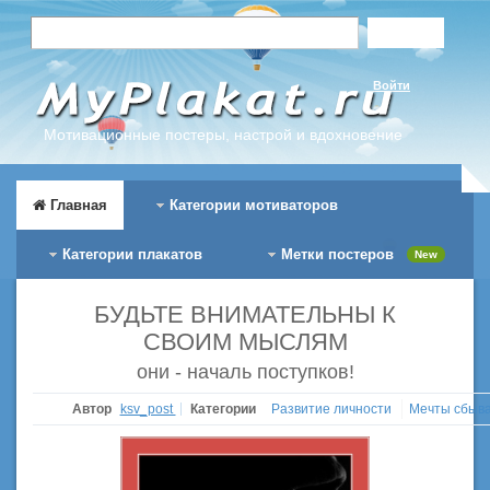
Войти
Мотивационные постеры, настрой и вдохновение
Главная
Категории мотиваторов
Категории плакатов
Метки постеров
New
БУДЬТЕ ВНИМАТЕЛЬНЫ К
СВОИМ МЫСЛЯМ
они - началь поступков!
Автор
ksv_post
Категории
Развитие личности
Мечты сбыв