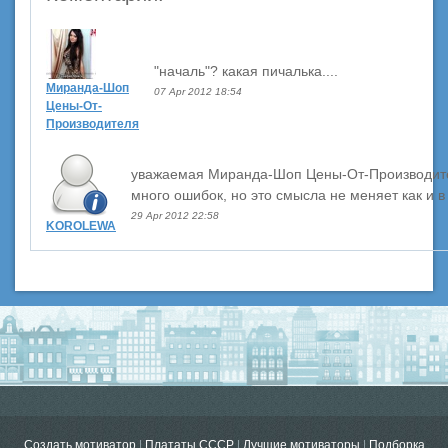
"началь"? какая пичалька....
Миранда-Шоп
07 Apr 2012 18:54
Цены-От-
Производителя
уважаемая Миранда-Шоп Цены-От-Производит
много ошибок, но это смысла не меняет как и в
29 Apr 2012 22:58
KOROLEWA
Создать мотиватор
|
Плататы СССР
|
Лучшие мотиваторы
|
Подборка