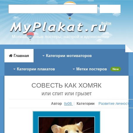
Войти
Мотивационные постеры, настрой и вдохновение
Главная
Категории мотиваторов
Категории плакатов
Метки постеров
New
СОВЕСТЬ КАК ХОМЯК
или спит или грызет
Автор
liv06
Категории
Развитие личности