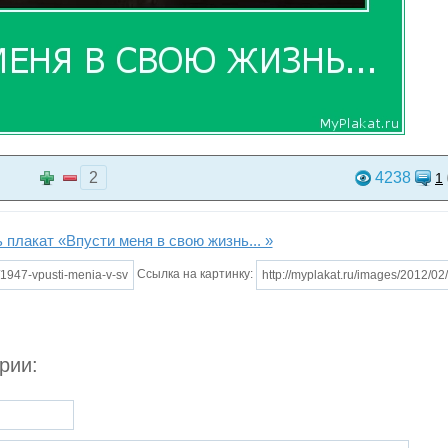
2
4238
1
 плакат «Впусти меня в свою жизнь... »
Ссылка на картинку:
рии: