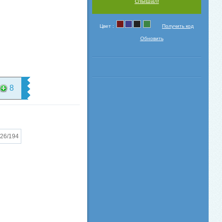
слышал!
Цвет :
Получить код
Обновить
8