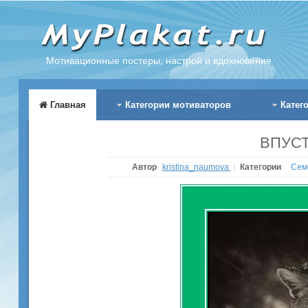
Мотивационные постеры, настрой и вдохновение
Главная
Категории мотиваторов
Катег
ВПУСТ
Автор
kristina_naumova
Категории
Сем