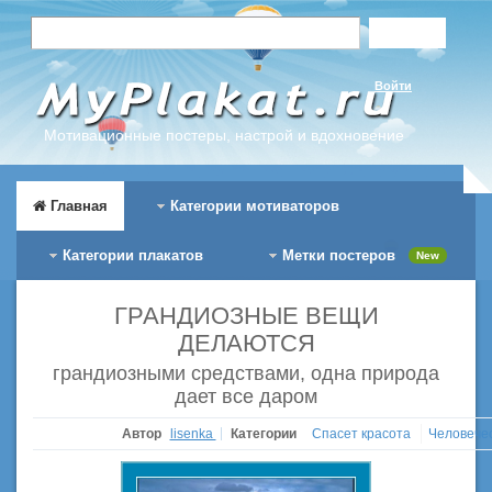
Войти
Мотивационные постеры, настрой и вдохновение
Главная
Категории мотиваторов
Категории плакатов
Метки постеров
New
ГРАНДИОЗНЫЕ ВЕЩИ
ДЕЛАЮТСЯ
грандиозными средствами, одна природа
дает все даром
Автор
lisenka
Категории
Спасет красота
Человече