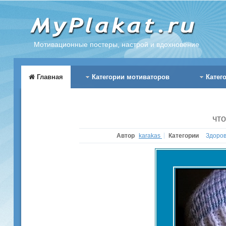
Мотивационные постеры, настрой и вдохновение
Главная
Категории мотиваторов
Катег
чт
Автор
karakas
Категории
Здоро