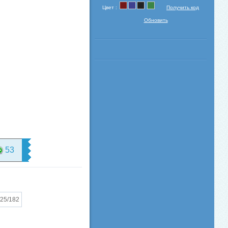
Цвет :
Получить код
Обновить
53