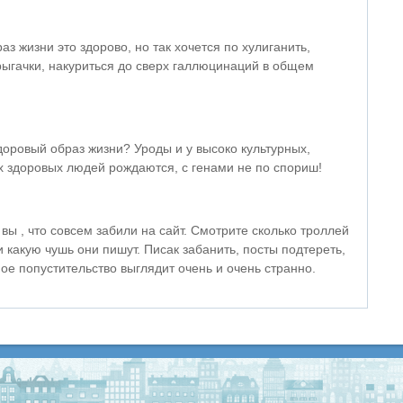
з жизни это здорово, но так хочется по хулиганить,
рыгачки, накуриться до сверх галлюцинаций в общем
здоровый образ жизни? Уроды и у высоко культурных,
 здоровых людей рождаются, с генами не по спориш!
вы , что совсем забили на сайт. Смотрите сколько троллей
и какую чушь они пишут. Писак забанить, посты подтереть,
ое попустительство выглядит очень и очень странно.