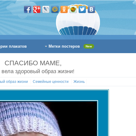
ории плакатов
Метки постеров
New
СПАСИБО МАМЕ,
о вела здоровый образ жизни!
вый образ жизни
Семейные ценности
Жизнь