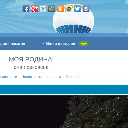
ории плакатов
Метки постеров
New
МОЯ РОДИНА!
она прекрасна
е личности
Человеческие ценности
Страна