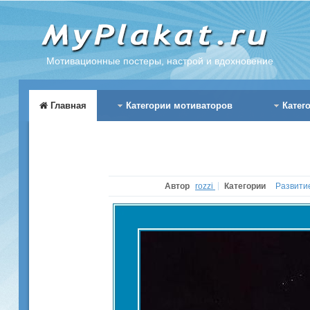
Мотивационные постеры, настрой и вдохновение
Главная
Категории мотиваторов
Катег
Автор
rozzi
Категории
Развити