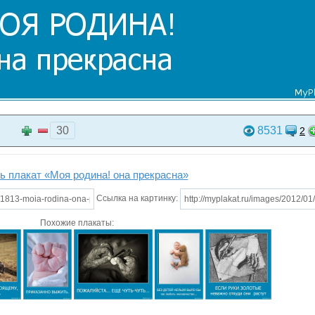
30
8531
2
ь плакат «Моя родина! она прекрасна»
Ссылка на картинку:
Похожие плакаты: