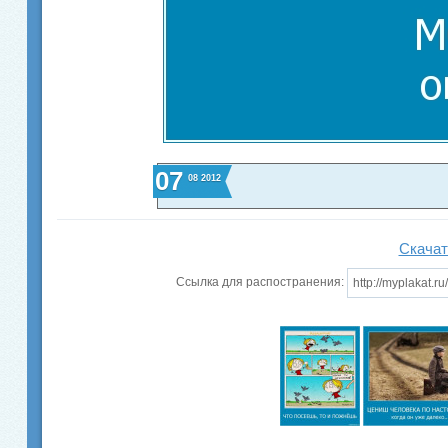
07
08
2012
Скачат
Ссылка для распостранения: