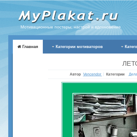
Мотивационные постеры, настрой и вдохновение
Главная
Категории мотиваторов
Катег
ЛЕТ
Автор
Vencendor
Категории
Дел