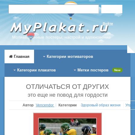
Войти
Мотивационные постеры, настрой и вдохновение
Главная
Категории мотиваторов
Категории плакатов
Метки постеров
New
ОТЛИЧАТЬСЯ ОТ ДРУГИХ
это еще не повод для гордости
Автор
Vencendor
Категории
Здоровый образ жизни
Упра